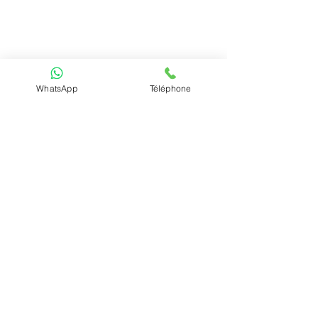
WhatsApp
Téléphone
Nom du service
Paragraphe. Double-cliquez sur le texte ou
cliquez sur « Modifier texte » pour apporter
des modifications au contenu et ajouter les
informations que vous souhaitez partager
avec vos visiteurs.
L'avis de nos